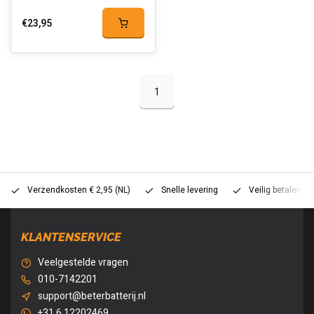
€23,95
1
Verzendkosten € 2,95 (NL)
Snelle levering
Veilig betalen (
KLANTENSERVICE
Veelgestelde vragen
010-7142201
support@beterbatterij.nl
+31 6 12202469