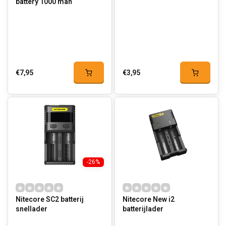
battery 1000 mah
€7,95
€3,95
-26%
Nitecore SC2 batterij
Nitecore New i2
snellader
batterijlader