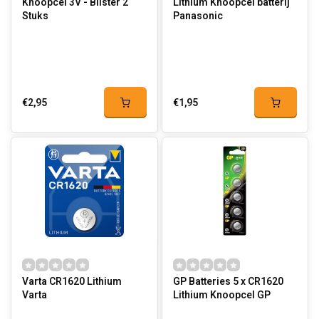
Knoopcel 3V - Blister 2
Lithium Knoopcel batterij
Stuks
Panasonic
€2,95
€1,95
Varta CR1620 Lithium
GP Batteries 5 x CR1620
Varta
Lithium Knoopcel GP