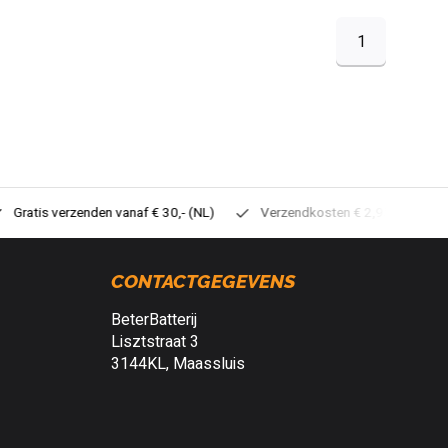
1
tis verzenden vanaf € 30,- (NL)
Verzendkosten € 2,95 (NL)
Sne
CONTACTGEGEVENS
BeterBatterij
Lisztstraat 3
3144KL, Maassluis