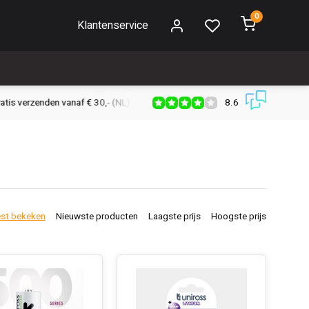
0
Klantenservice
8.6
s verzenden vanaf € 30,- (NL)
Verzendkosten € 2,95 (NL)
Snell
st bekeken
Nieuwste producten
Laagste prijs
Hoogste prijs