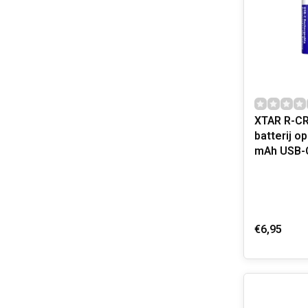
XTAR R-CR
batterij o
mAh USB-
€6,95