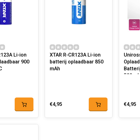
123A Li-ion
XTAR R-CR123A Li-ion
Uniros
plaadbaar 900
batterij oplaadbaar 850
Oplaad
C
mAh
Batteri
500mA
€4,95
€4,95