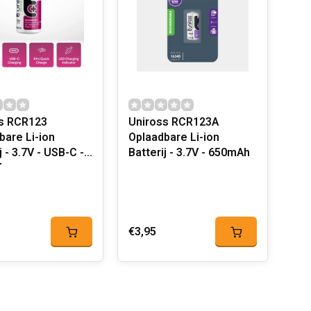
s RCR123
Uniross RCR123A
bare Li-ion
Oplaadbare Li-ion
j - 3.7V - USB-C -
Batterij - 3.7V - 650mAh
h
€3,95