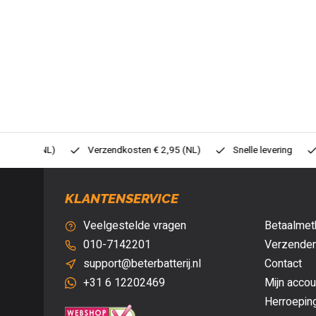
0,- (NL)
Verzendkosten € 2,95 (NL)
Snelle levering
Veil
KLANTENSERVICE
Veelgestelde vragen
Betaalmet
010-7142201
Verzenden
support@beterbatterij.nl
Contact
+31 6 12202469
Mijn accou
Herroepin