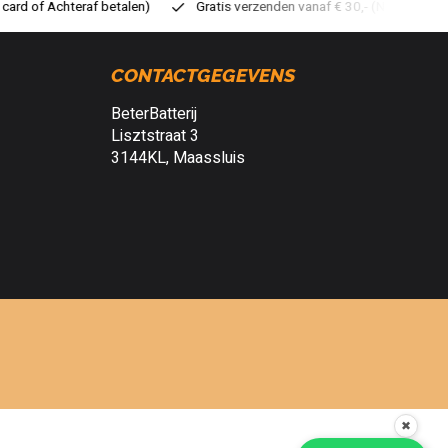
atis verzenden vanaf € 30,- (NL)
Verzendkosten € 2,95 (NL)
S
CONTACTGEGEVENS
BeterBatterij
Lisztstraat 3
3144KL, Maassluis
✖