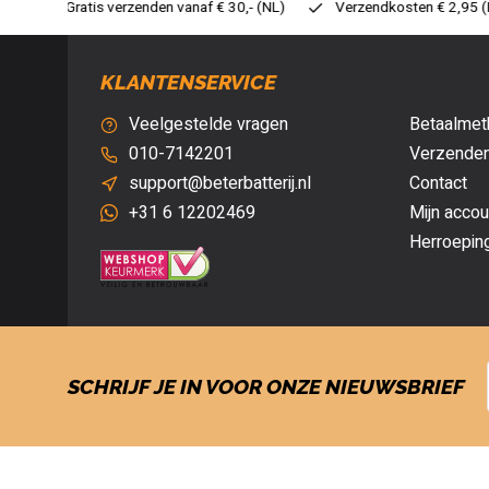
30,- (NL)
Verzendkosten € 2,95 (NL)
Snelle levering
Ve
KLANTENSERVICE
Veelgestelde vragen
Betaalmet
010-7142201
Verzenden
support@beterbatterij.nl
Contact
+31 6 12202469
Mijn accou
Herroepin
SCHRIJF JE IN VOOR ONZE NIEUWSBRIEF