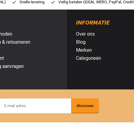
ilig betalen (iDEAL WERO, PayPal, Credit card of Achteraf betalen)
Gr
INFORMATIE
hoden
Over ons
 & retourneren
Blog
Merken
nt
Categorieën
g aanvragen
Abonneer