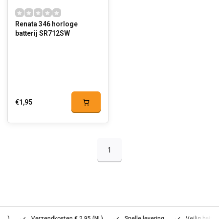
Renata 346 horloge
batterij SR712SW
€1,95
1
Verzendkosten € 2,95 (NL)
Snelle levering
Veilig betalen (