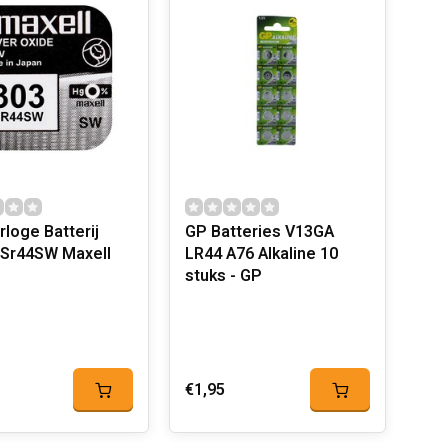
rloge Batterij
GP Batteries V13GA
 Sr44SW Maxell
LR44 A76 Alkaline 10
stuks - GP
€1,95