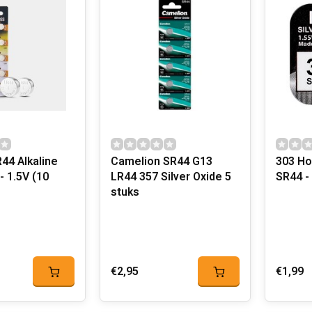
44 Alkaline
Camelion SR44 G13
303 Ho
- 1.5V (10
LR44 357 Silver Oxide 5
SR44 -
stuks
€2,95
€1,99