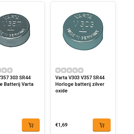
V357 303 SR44
Varta V303 V357 SR44
 Batterij Varta
Horloge batterij zilver
oxide
€1,69