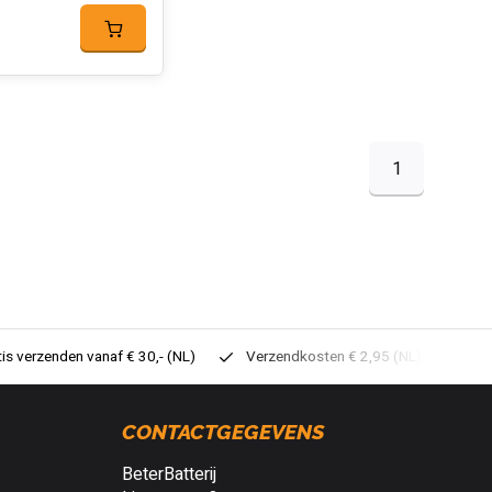
1
tis verzenden vanaf € 30,- (NL)
Verzendkosten € 2,95 (NL)
Sne
CONTACTGEGEVENS
BeterBatterij