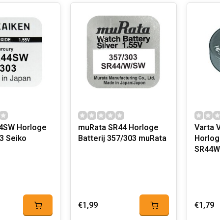
orloge
muRata SR44 Horloge
Varta 
Batterij 303 Seiko
Batterij 357/303 muRata
Horloge
SR44W
€1,99
€1,79