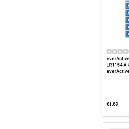
everActiv
LR1154 Alk
everActiv
€1,89