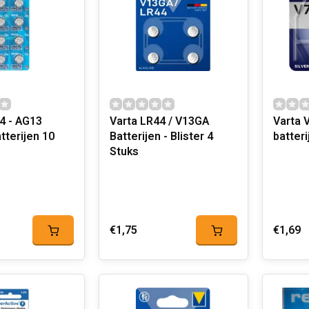
4 - AG13
Varta LR44 / V13GA
Varta 
atterijen 10
Batterijen - Blister 4
Stuks
€1,75
€1,69