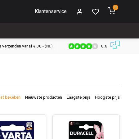
0
Klantenservice
8.6
s verzenden vanaf € 30,- (NL)
Verzendkosten € 2,95 (NL)
Snell
st bekeken
Nieuwste producten
Laagste prijs
Hoogste prijs