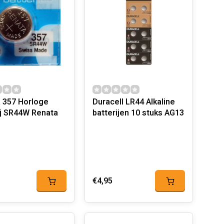
 357 Horloge
Duracell LR44 Alkaline
ij SR44W Renata
batterijen 10 stuks AG13
€4,95