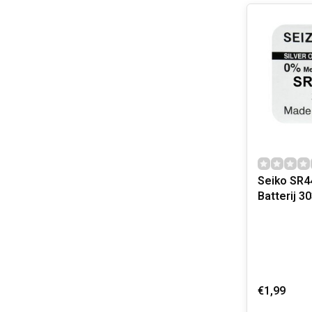
Seiko SR44SW H
€1,99