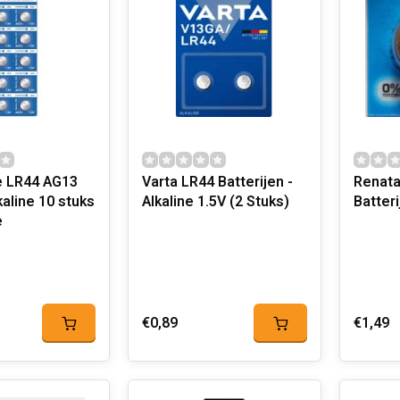
e LR44 AG13
Varta LR44 Batterijen -
Renata
aline 10 stuks
Alkaline 1.5V (2 Stuks)
Batter
e
€0,89
€1,49