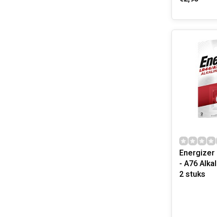
Energizer
- A76 Alkal
2 stuks