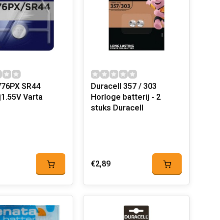
V76PX SR44
Duracell 357 / 303
batterij1.55V Varta
Horloge batterij - 2
stuks Duracell
€2,89