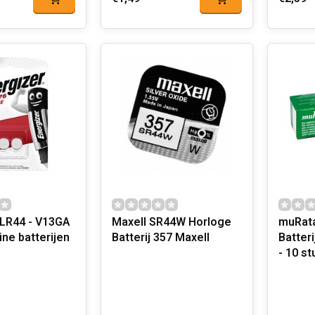
 LR44 - V13GA
Maxell SR44W Horloge
muRata
ine batterijen
Batterij 357 Maxell
Batterij 
- 10 st