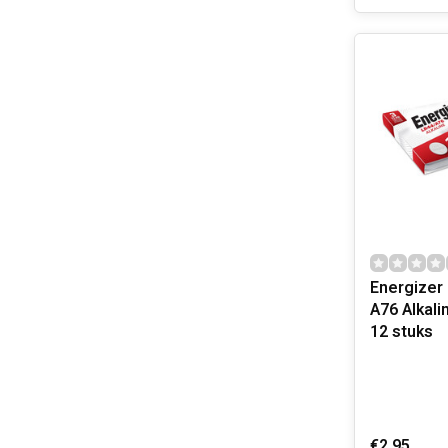
Energizer 
A76 Alkali
12 stuks
€2,95