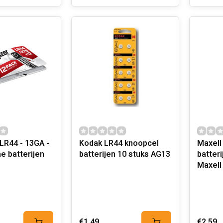
LR44 - 13GA -
Kodak LR44 knoopcel
Maxell
ne batterijen
batterijen 10 stuks AG13
batter
Maxell
€1,49
€2,59