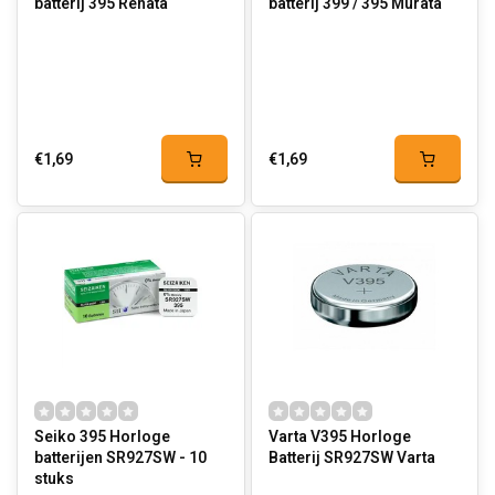
batterij 395 Renata
batterij 399 / 395 Murata
€1,69
€1,69
Seiko 395 Horloge
Varta V395 Horloge
batterijen SR927SW - 10
Batterij SR927SW Varta
stuks