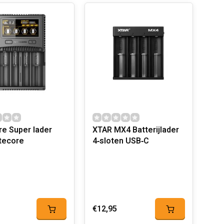
re Super lader
XTAR MX4 Batterijlader
tecore
4‑sloten USB‑C
€12,95