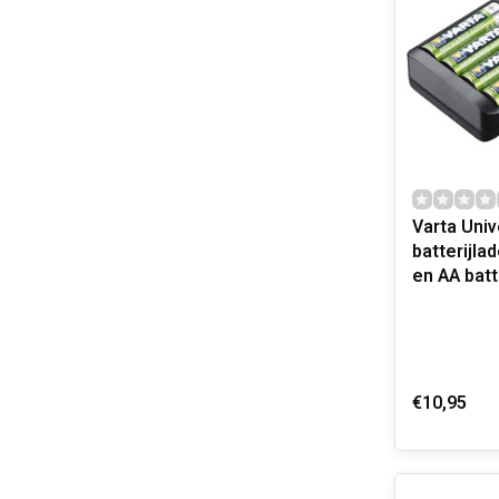
Varta Uni
batterijla
en AA ba
€10,95