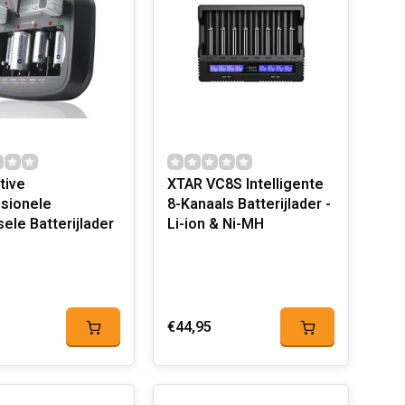
tive
XTAR VC8S Intelligente
sionele
8-Kanaals Batterijlader -
ele Batterijlader
Li-ion & Ni-MH
€44,95