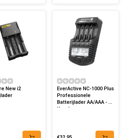
re New i2
EverActive NC-1000 Plus
jlader
Professionele
Batterijlader AA/AAA - 4
Kanalen
€32,95