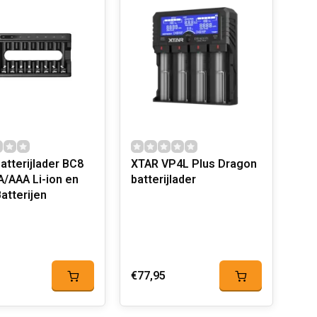
atterijlader BC8
XTAR VP4L Plus Dragon
A/AAA Li-ion en
batterijlader
atterijen
€77,95