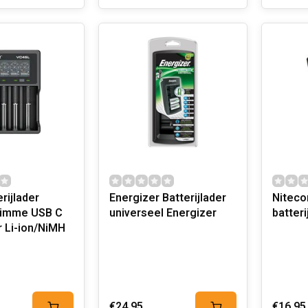
rijlader
Energizer Batterijlader
Niteco
limme USB C
universeel Energizer
batteri
r Li-ion/NiMH
€24,95
€16,95