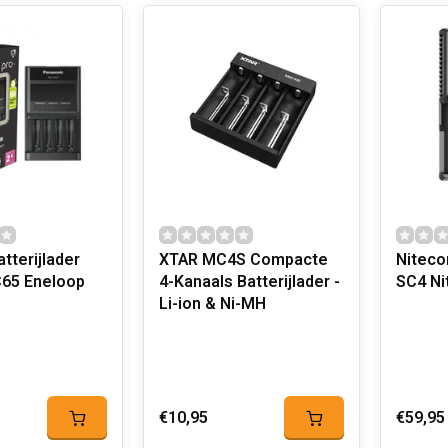
tterijlader
XTAR MC4S Compacte
Niteco
65 Eneloop
4-Kanaals Batterijlader -
SC4 Ni
Li-ion & Ni-MH
€10,95
€59,95