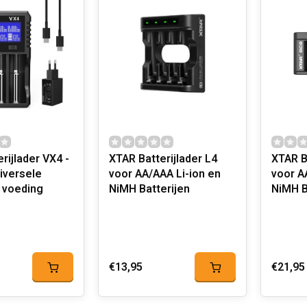
rijlader VX4 -
XTAR Batterijlader L4
XTAR B
iversele
voor AA/AAA Li-ion en
voor A
 voeding
NiMH Batterijen
NiMH B
€13,95
€21,95