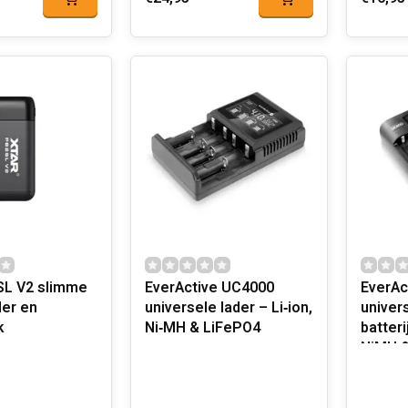
L V2 slimme
EverActive UC4000
EverAc
der en
universele lader – Li‑ion,
univers
k
Ni‑MH & LiFePO4
batteri
NiMH &