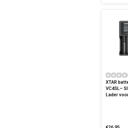
XTAR batte
VC4SL– S
Lader voo
€26,95