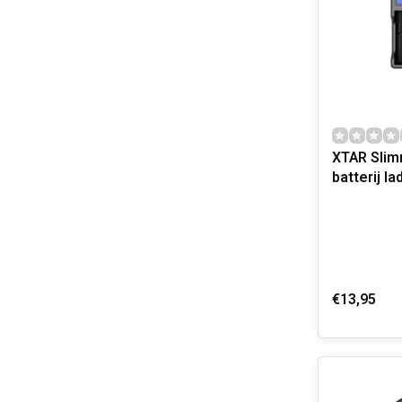
XTAR Sli
batterij la
€13,95