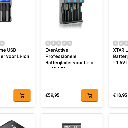
mme USB
EverActive
XTAR L
der voor Li-ion
Professionele
Batteri
Batterijlader voor Li-ion
- 1.5V 
en Ni-MH
€59,95
€18,95