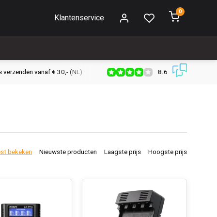
0
Klantenservice
8.6
s verzenden vanaf € 30,- (NL)
Verzendkosten € 2,95 (NL)
Snell
st bekeken
Nieuwste producten
Laagste prijs
Hoogste prijs