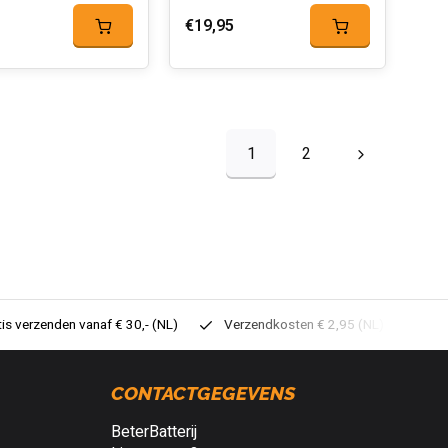
€19,95
1
2
tis verzenden vanaf € 30,- (NL)
Verzendkosten € 2,95 (NL)
Sne
CONTACTGEGEVENS
BeterBatterij