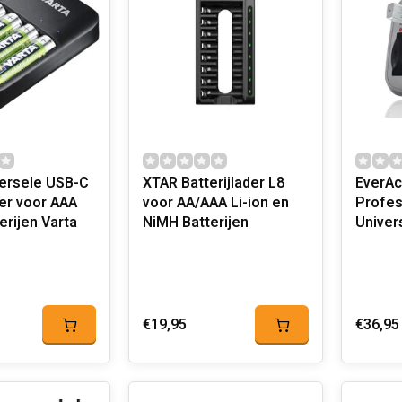
versele USB-C
XTAR Batterijlader L8
EverAc
der voor AAA
voor AA/AAA Li-ion en
Profes
tterijen Varta
NiMH Batterijen
Univers
€19,95
€36,95