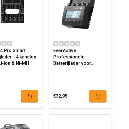
4 Pro Smart
EverActive
jlader - 4 kanalen
Professionele
Li-ion & Ni-MH
Batterijlader voor
AA/AAA Ni-MH Batterijen
€32,95