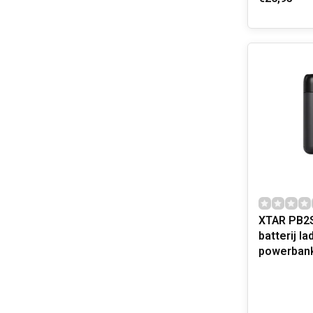
XTAR PB2S
batterij la
powerban