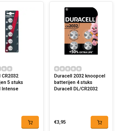
l CR2032
Duracell 2032 knoopcel
 stuks
batterijen 4 stuks
l Intense
Duracell DL/CR2032
€3,95