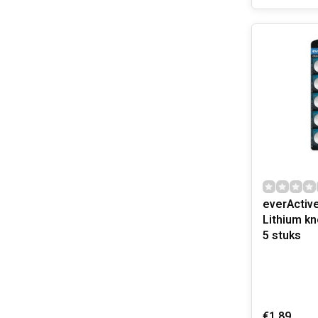
everActiv
Lithium kn
5 stuks
€1,89