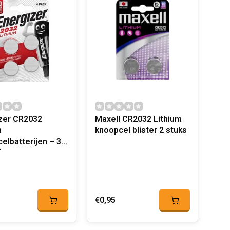
zer CR2032
Maxell CR2032 Lithium
m
knoopcel blister 2 stuks
elbatterijen – 3V
uks
€0,95