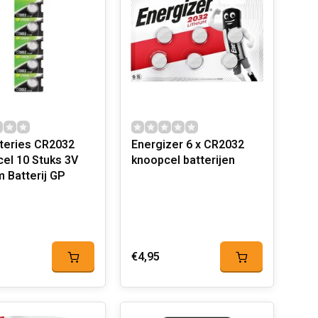
teries CR2032
Energizer 6 x CR2032
el 10 Stuks 3V
knoopcel batterijen
m Batterij GP
€4,95