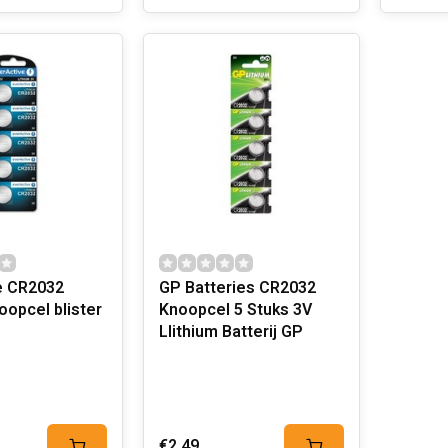
e CR2032
GP Batteries CR2032
oopcel blister
Knoopcel 5 Stuks 3V
LIithium Batterij GP
€2,49