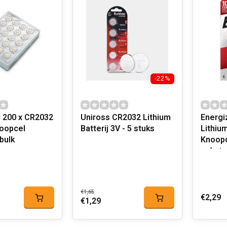
-22%
 200 x CR2032
Uniross CR2032 Lithium
Energi
noopcel
Batterij 3V - 5 stuks
Lithiu
 bulk
Knoopc
– 4 st
€1,65
€2,29
€1,29