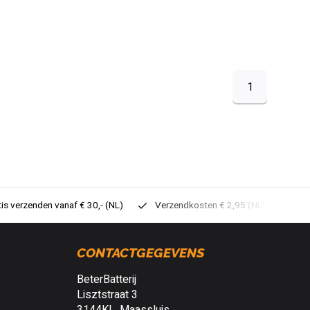
1
tis verzenden vanaf € 30,- (NL)
Verzendkosten € 2,95 (NL)
Sne
CONTACTGEGEVENS
BeterBatterij
Lisztstraat 3