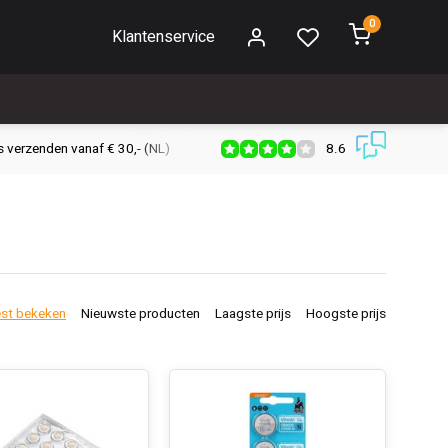
0
Klantenservice
8.6
s verzenden vanaf € 30,- (NL)
Verzendkosten € 2,95 (NL)
Snell
st bekeken
Nieuwste producten
Laagste prijs
Hoogste prijs