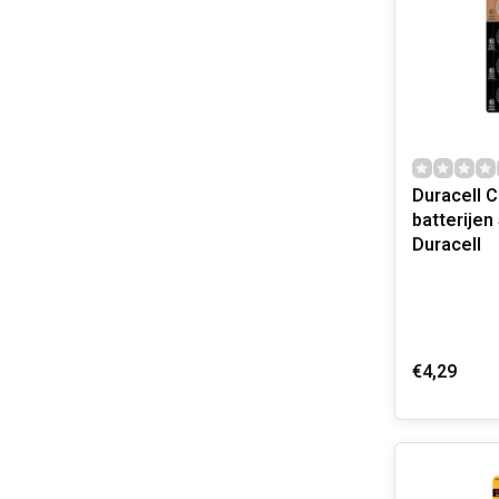
Duracell 
batterijen 5 stuks
Duracell
€4,29