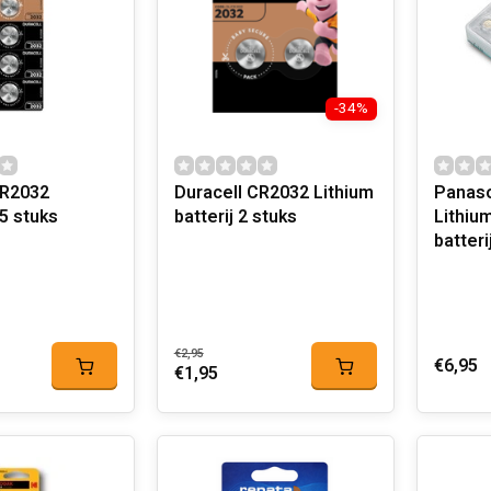
-34%
CR2032
Duracell CR2032 Lithium
Panaso
batterij 2 stuks
Lithiu
batteri
€2,95
€6,95
€1,95