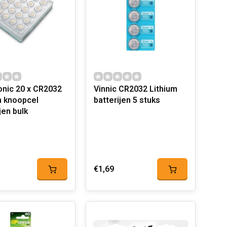
nic 20 x CR2032
Vinnic CR2032 Lithium
m knoopcel
batterijen 5 stuks
jen bulk
€1,69