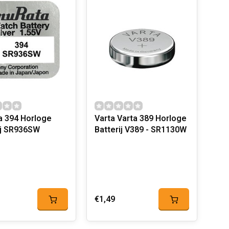
 Horloge
Varta Varta 389 Horloge
ij SR936SW
Batterij V389 - SR1130W
€1,49