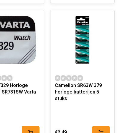
V329 Horloge
Camelion SR63W 379
ij SR731SW Varta
horloge batterijen 5
stuks
€2,49