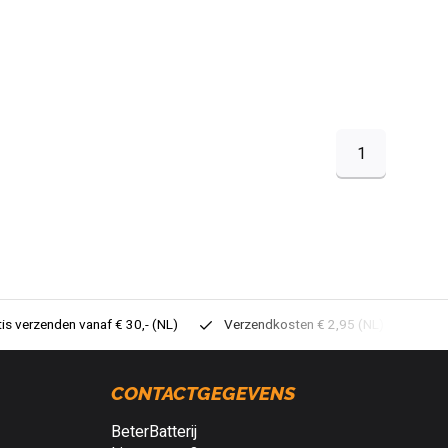
1
tis verzenden vanaf € 30,- (NL)
Verzendkosten € 2,95 (NL)
Sne
CONTACTGEGEVENS
BeterBatterij