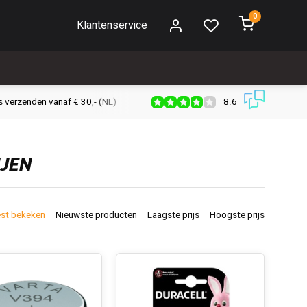
0
Klantenservice
8.6
s verzenden vanaf € 30,- (NL)
Verzendkosten € 2,95 (NL)
Snell
IJEN
st bekeken
Nieuwste producten
Laagste prijs
Hoogste prijs