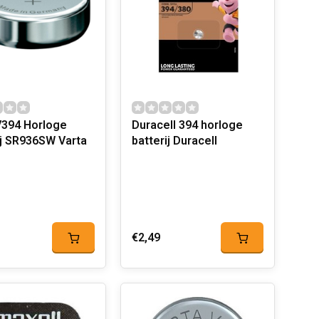
V394 Horloge
Duracell 394 horloge
ij SR936SW Varta
batterij Duracell
€2,49