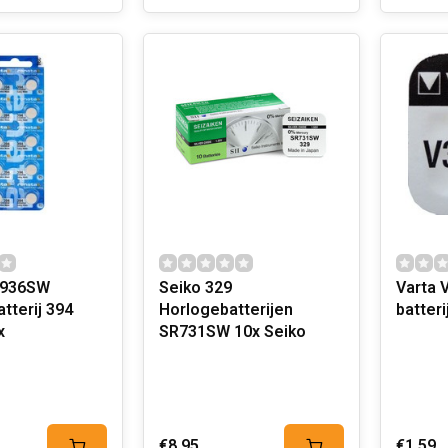
R936SW
Seiko 329
Varta 
tterij 394
Horlogebatterijen
batter
x
SR731SW 10x Seiko
€8,95
€1,59