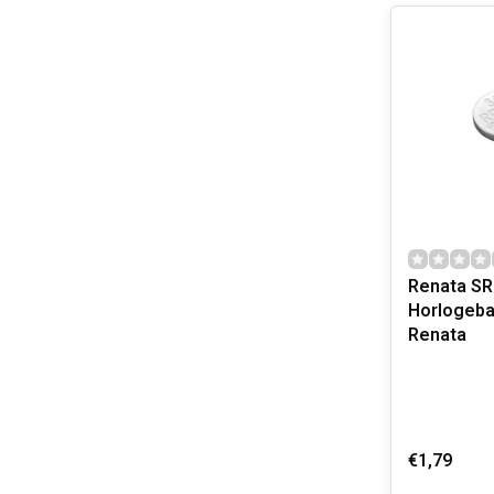
Renata S
Horlogebat
Renata
€1,79