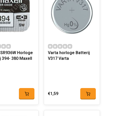
 SR936W Horloge
Varta horloge Batterij
Batterij 394- 380 Maxell
V317 Varta
€1,59