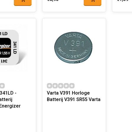
 341LD -
Varta V391 Horloge
tterij
Batterij V391 SR55 Varta
nergizer