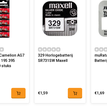
Camelion AG7
329 Horlogebatterij
muRata 394
 195 395
SR731SW Maxell
Batter
0 stuks
€1,59
€1,69