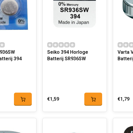
R936SW
Seiko 394 Horloge
Varta 
tterij 394
Batterij SR936SW
Batter
€1,59
€1,79