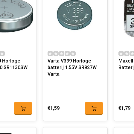
0 Horloge
Varta V399 Horloge
Maxell
390 SR1130SW
batterij 1.55V SR927W
Varta
€1,59
€1,79