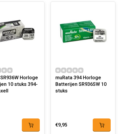
 SR936W Horloge
muRata 394 Horloge
en 10 stuks 394-
Batterijen SR936SW 10
Maxell
stuks
€9,95