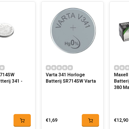
R714SW
Varta 341 Horloge
Maxell
terij 341 -
Batterij SR714SW Varta
Batterij
380 
€1,69
€12,90