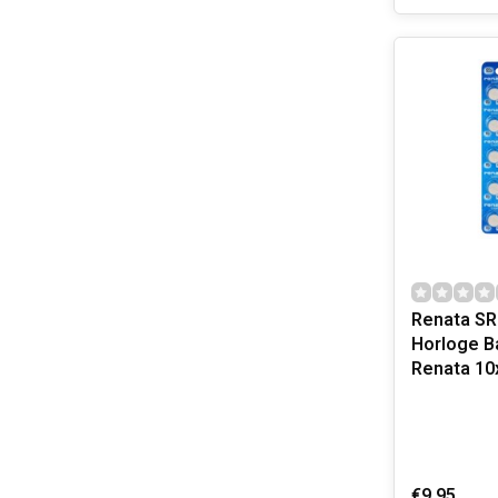
Renata S
Horloge Ba
Renata 10
€9,95