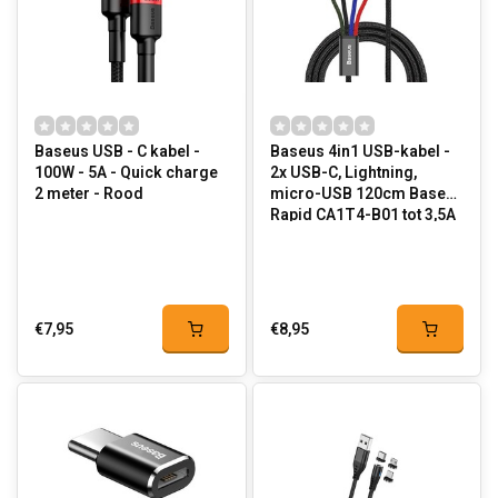
Baseus USB - C kabel -
Baseus 4in1 USB-kabel -
100W - 5A - Quick charge
2x USB-C, Lightning,
2 meter - Rood
micro-USB 120cm Baseus
Rapid CA1T4-B01 tot 3,5A
€7,95
€8,95