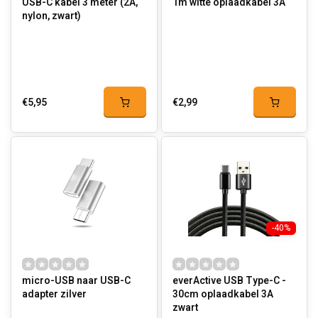
USB-C kabel 3 meter (2A,
1m witte oplaadkabel 3A
nylon, zwart)
€5,95
€2,99
-40%
micro-USB naar USB-C
everActive USB Type-C -
adapter zilver
30cm oplaadkabel 3A
zwart