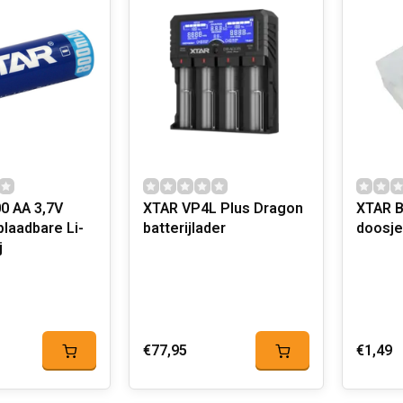
0 AA 3,7V
XTAR VP4L Plus Dragon
XTAR B
laadbare Li-
batterijlader
j
€77,95
€1,49