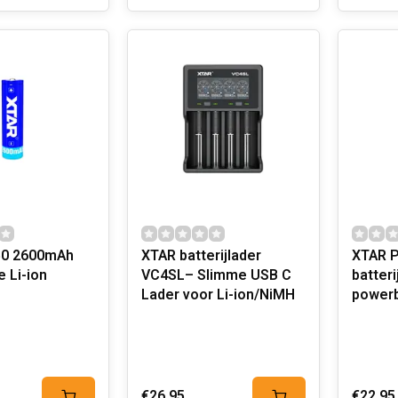
50 2600mAh
XTAR batterijlader
XTAR P
 Li-ion
VC4SL– Slimme USB C
batteri
Lader voor Li-ion/NiMH
power
€26,95
€22,95