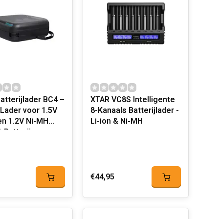
atterijlader BC4 –
XTAR VC8S Intelligente
Lader voor 1.5V
8-Kanaals Batterijlader -
 en 1.2V Ni-MH
Li-ion & Ni-MH
 Batterijen
€44,95