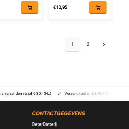
€10,95
1
2
tis verzenden vanaf € 30,- (NL)
Verzendkosten € 2,95 (NL)
Sne
CONTACTGEGEVENS
BeterBatterij