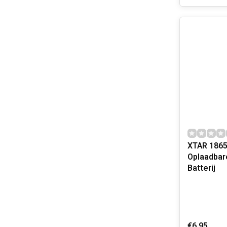
XTAR 186
Oplaadbare
Batterij
€6,95