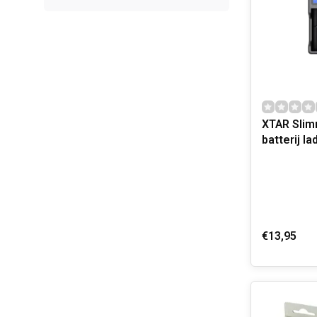
XTAR Sli
batterij la
€13,95