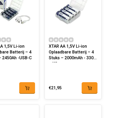
A 1,5V Li-ion
XTAR AA 1,5V Li-ion
are Batterij – 4
Oplaadbare Batterij – 4
– 2450Ah -USB-C
Stuks – 2000mAh - 3300
mWh
€21,95