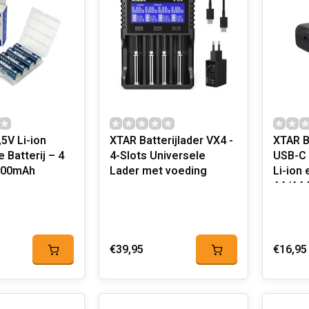
5V Li-ion
XTAR Batterijlader VX4 -
XTAR B
 Batterij – 4
4-Slots Universele
USB-C 
700mAh
Lader met voeding
Li-ion
AA/AAA
€39,95
€16,95