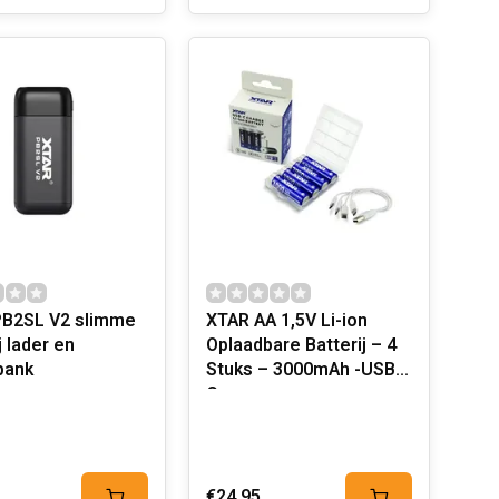
B2SL V2 slimme
XTAR AA 1,5V Li-ion
j lader en
Oplaadbare Batterij – 4
bank
Stuks – 3000mAh -USB-
C
€24,95