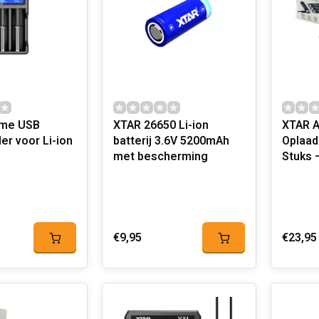
mme USB
XTAR 26650 Li-ion
XTAR A
der voor Li-ion
batterij 3.6V 5200mAh
Oplaadb
met bescherming
Stuks 
€9,95
€23,95