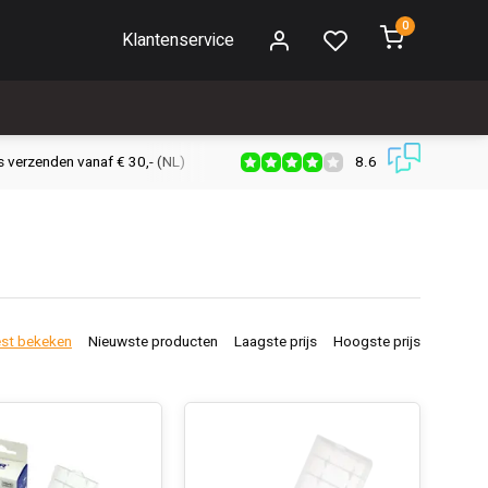
0
Klantenservice
8.6
s verzenden vanaf € 30,- (NL)
Verzendkosten € 2,95 (NL)
Snell
st bekeken
Nieuwste producten
Laagste prijs
Hoogste prijs