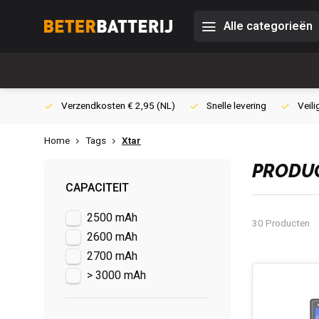
Alle categorieën
0,- (NL)
Verzendkosten € 2,95 (NL)
Snelle levering
Veili
Home
Tags
Xtar
PRODUC
CAPACITEIT
2500 mAh
30 Producten
2600 mAh
2700 mAh
> 3000 mAh