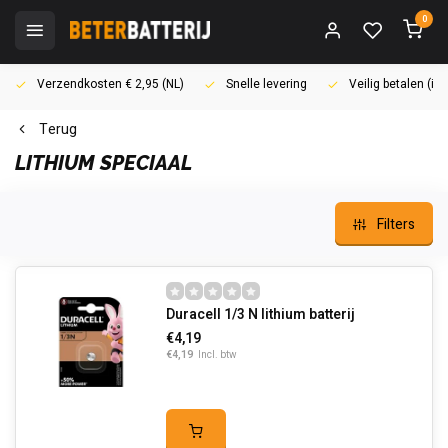
0
Verzendkosten € 2,95 (NL)
Snelle levering
Veilig betalen (i
Terug
LITHIUM SPECIAAL
Filters
Duracell 1/3 N lithium batterij
€4,19
€4,19
Incl. btw