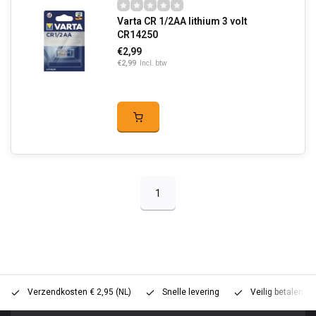
Varta CR 1/2AA lithium 3 volt
CR14250
€2,99
€2,99
Incl. btw
1
Verzendkosten € 2,95 (NL)
Snelle levering
Veilig betalen (