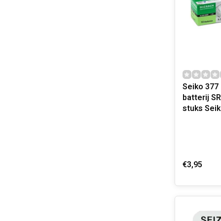
Seiko 377
batterij SR6
stuks Sei
€3,95