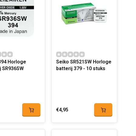
orloge
Seiko SR521SW Horloge
ij SR936SW
batterij 379 - 10 stuks
€4,95