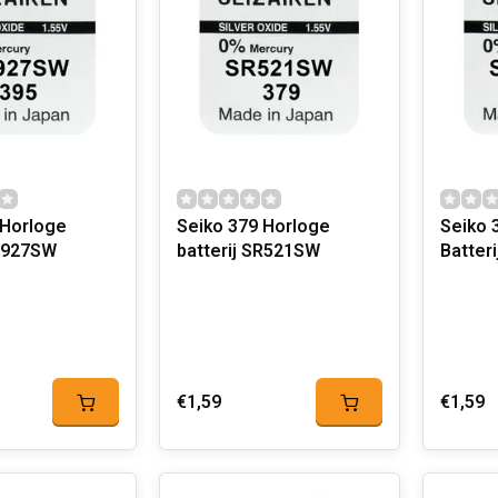
 Horloge
Seiko 379 Horloge
Seiko 394 H
SR927SW
batterij SR521SW
Batter
€1,59
€1,59