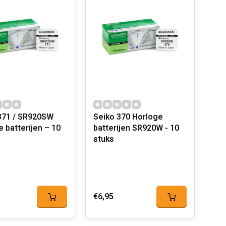
371 / SR920SW
Seiko 370 Horloge
e batterijen – 10
batterijen SR920W - 10
stuks
€6,95