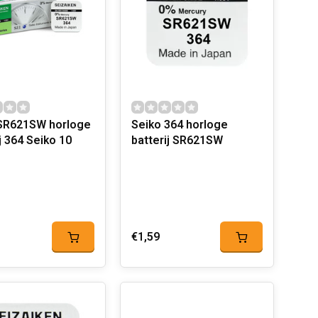
SR621SW horloge
Seiko 364 horloge
j 364 Seiko 10
batterij SR621SW
€1,59