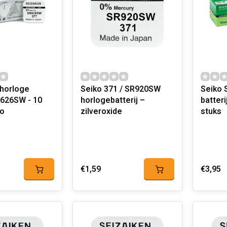
 horloge
Seiko 371 / SR920SW
Seiko 
26SW - 10
horlogebatterij –
batteri
ko
zilveroxide
stuks
€1,59
€3,95