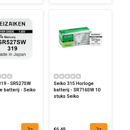
319 - SR527SW
Seiko 315 Horloge
Horloge batterij - Seiko
batterij - SR716SW 10
stuks Seiko
€6,49