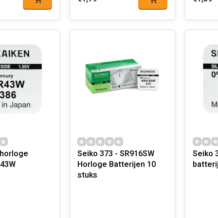
 horloge
Seiko 373 - SR916SW
Seiko 384 h
SR43W
Horloge Batterijen 10
stuks