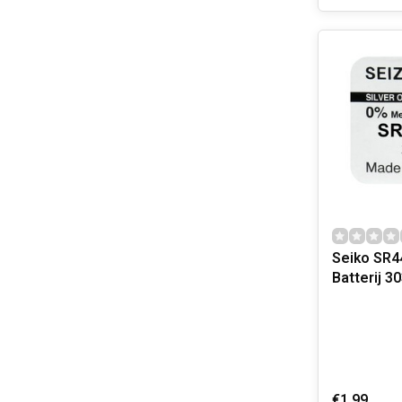
Seiko SR44SW H
€1,99