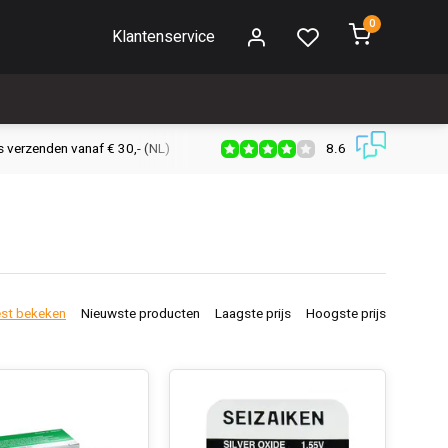
0
Klantenservice
8.6
s verzenden vanaf € 30,- (NL)
Verzendkosten € 2,95 (NL)
Snell
st bekeken
Nieuwste producten
Laagste prijs
Hoogste prijs