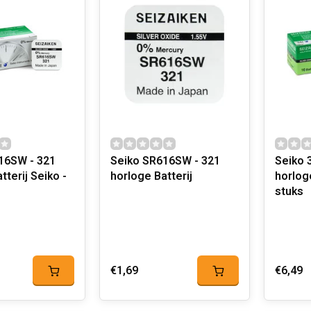
W - 321
Seiko SR616SW - 321
Seiko 
tterij Seiko -
horloge Batterij
horlog
stuks
€1,69
€6,49