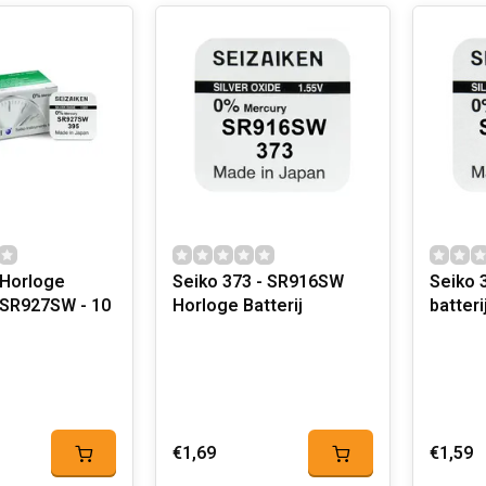
 Horloge
Seiko 373 - SR916SW
Seiko 317 H
 SR927SW - 10
Horloge Batterij
batter
€1,69
€1,59