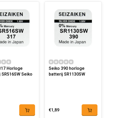
orloge
Seiko 390 horloge
ij SR516SW Seiko
batterij SR1130SW
€1,89