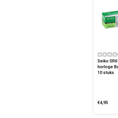
Seiko SR616S
horloge Ba
10 stuks
€4,95