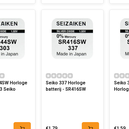
orloge
Seiko 337 Horloge
Seiko 
Batterij 303 Seiko
batterij - SR416SW
€1,79
€1,59