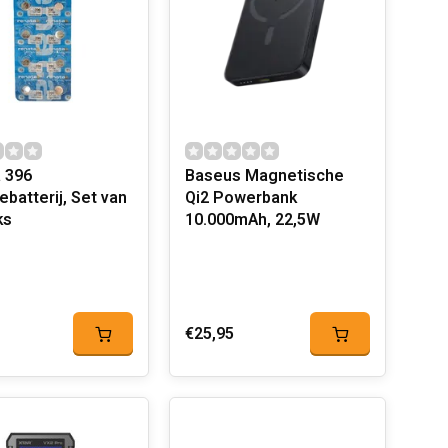
 396
Baseus Magnetische
batterij, Set van
Qi2 Powerbank
ks
10.000mAh, 22,5W
€25,95