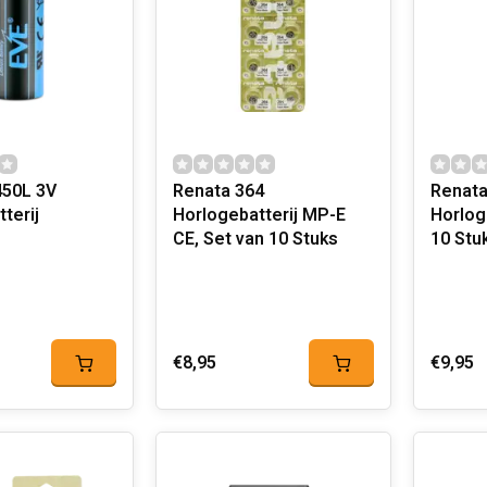
50L 3V
Renata 364
Renata
terij
Horlogebatterij MP-E
Horloge
CE, Set van 10 Stuks
10 Stu
€8,95
€9,95