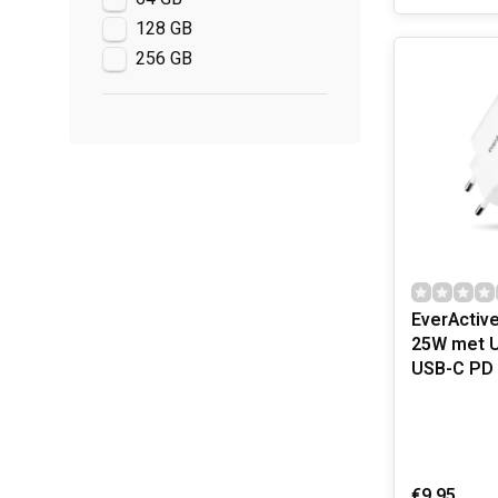
128 GB
256 GB
EverActive
25W met U
USB-C PD
€9,95