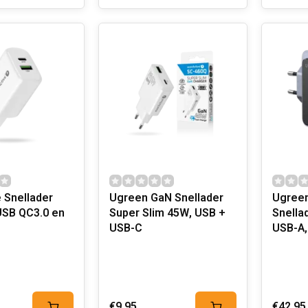
 Snellader
Ugreen GaN Snellader
Ugree
SB QC3.0 en
Super Slim 45W, USB +
Snella
USB-C
USB-A,
€9,95
€42,95