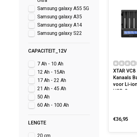
Ultra
Samsung galaxy A55 5G
Samsung galaxy A35
Samsung galaxy A14
Samsung galaxy S22
CAPACITEIT_12V
7 Ah - 10 Ah
XTAR VC8 
12 Ah - 15Ah
Kanaals Ba
17 Ah - 22 Ah
voor Li-io
21 Ah - 45 Ah
USB-C
50 Ah
60 Ah - 100 Ah
€36,95
LENGTE
20 cm