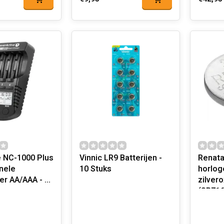
e NC-1000 Plus
Vinnic LR9 Batterijen -
Renata
nele
10 Stuks
horlog
der AA/AAA - 4
zilver
(SR71