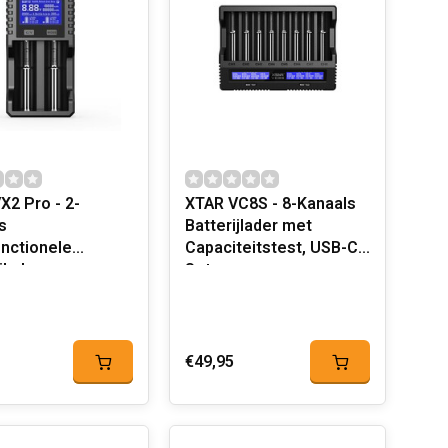
X2 Pro - 2-
XTAR VC8S - 8-Kanaals
s
Batterijlader met
unctionele
Capaciteitstest, USB-C,
jlader en -
Set
er
€49,95