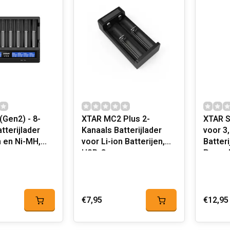
(Gen2) - 8-
XTAR MC2 Plus 2-
XTAR S
tterijlader
Kanaals Batterijlader
voor 3
n en Ni-MH,
voor Li-ion Batterijen,
Batter
USB-C
Powerb
€7,95
€12,95