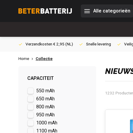
Alle categorieën
0,- (NL)
Verzendkosten € 2,95 (NL)
Snelle levering
Veili
Home
Collectie
NIEUW
CAPACITEIT
550 mAh
1232 Producte
650 mAh
800 mAh
950 mAh
1000 mAh
1100 mAh