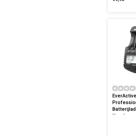
EverActiv
Professio
Batterijla
Kanalen