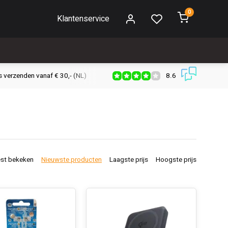
0
Klantenservice
8.6
s verzenden vanaf € 30,- (NL)
Verzendkosten € 2,95 (NL)
Snell
st bekeken
Nieuwste producten
Laagste prijs
Hoogste prijs