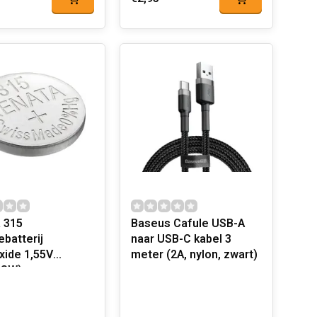
 315
Baseus Cafule USB-A
ebatterij
naar USB-C kabel 3
oxide 1,55V
meter (2A, nylon, zwart)
6SW)