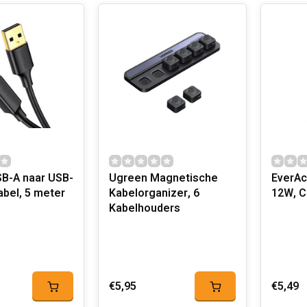
B-A naar USB-
Ugreen Magnetische
EverAc
abel, 5 meter
Kabelorganizer, 6
12W, C
Kabelhouders
€5,95
€5,49