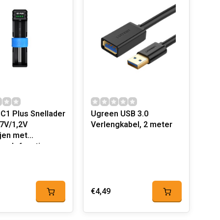
C1 Plus Snellader
Ugreen USB 3.0
,7V/1,2V
Verlengkabel, 2 meter
ijen met
ank-functie
€4,49