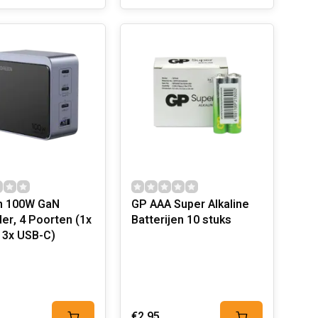
n 100W GaN
GP AAA Super Alkaline
der, 4 Poorten (1x
Batterijen 10 stuks
 3x USB-C)
€2,95