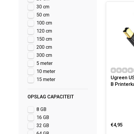
30 cm
50 cm
100 cm
120 cm
150 cm
200 cm
300 cm
5 meter
10 meter
Ugreen US
15 meter
B Printerk
OPSLAG CAPACITEIT
8 GB
16 GB
€4,95
32 GB
64 GB