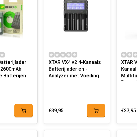
tterijlader
XTAR VX4 v2 4-Kanaals
XTAR V
 2600mAh
Batterijlader en -
Kanaal
 Batterijen
Analyzer met Voeding
Multif
Batteri
Analyz
€39,95
€27,95