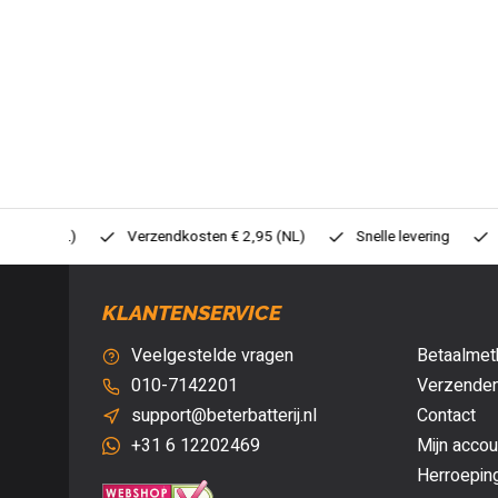
0,- (NL)
Verzendkosten € 2,95 (NL)
Snelle levering
Veil
KLANTENSERVICE
Veelgestelde vragen
Betaalmet
010-7142201
Verzenden
support@beterbatterij.nl
Contact
+31 6 12202469
Mijn accou
Herroepin