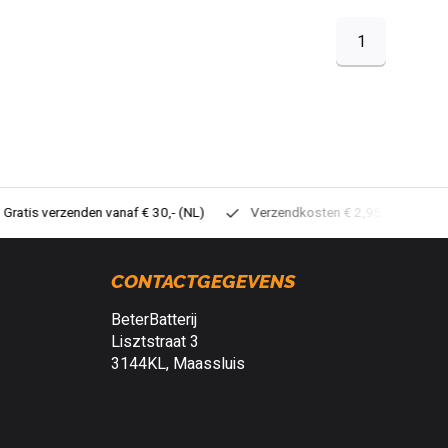
1
tis verzenden vanaf € 30,- (NL)
Verzendkosten € 2,95 (NL)
Sne
CONTACTGEGEVENS
BeterBatterij
Lisztstraat 3
3144KL, Maassluis