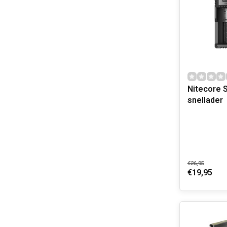
Nitecore S
snellader
€26,95
€19,95