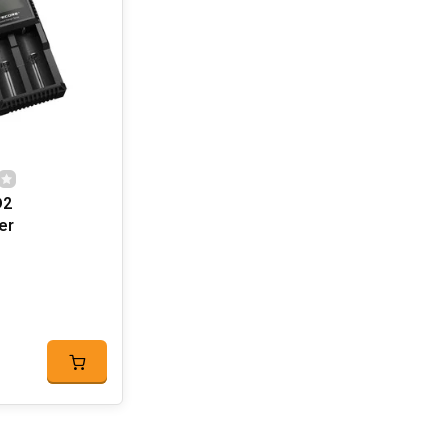
D2
er