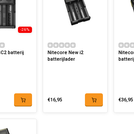
-26%
C2 batterij
Nitecore New i2
Niteco
batterijlader
batteri
€16,95
€36,95