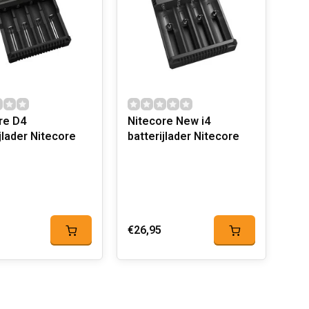
re D4
Nitecore New i4
jlader Nitecore
batterijlader Nitecore
€26,95