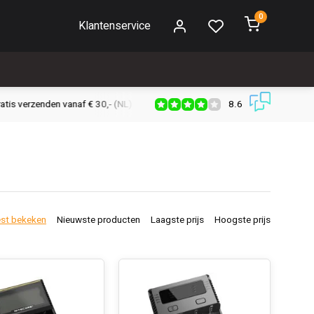
0
Klantenservice
8.6
s verzenden vanaf € 30,- (NL)
Verzendkosten € 2,95 (NL)
Snell
st bekeken
Nieuwste producten
Laagste prijs
Hoogste prijs