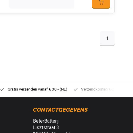
1
tis verzenden vanaf € 30,- (NL)
Verzendkosten € 2,95 (NL)
Sne
CONTACTGEGEVENS
BeterBatterij
Lisztstraat 3