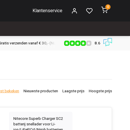
0
Klantenservice
8.6
s verzenden vanaf € 30,- (NL)
Verzendkosten € 2,95 (NL)
Snell
st bekeken
Nieuwste producten
Laagste prijs
Hoogste prijs
Nitecore Superb Charger SC2
batterij snellader voor Li-
ion/LiFePO4/Nimh batterijen