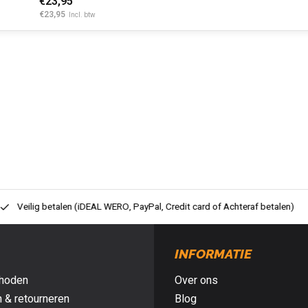
€23,95
€23,95
Incl. btw
ig betalen (iDEAL WERO, PayPal, Credit card of Achteraf betalen)
Gra
INFORMATIE
hoden
Over ons
 & retourneren
Blog