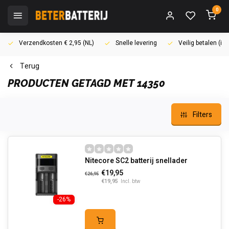
0
Verzendkosten € 2,95 (NL)
Snelle levering
Veilig betalen (i
Terug
PRODUCTEN GETAGD MET 14350
Filters
Nitecore SC2 batterij snellader
€19,95
€26,95
€19,95
Incl. btw
-26%