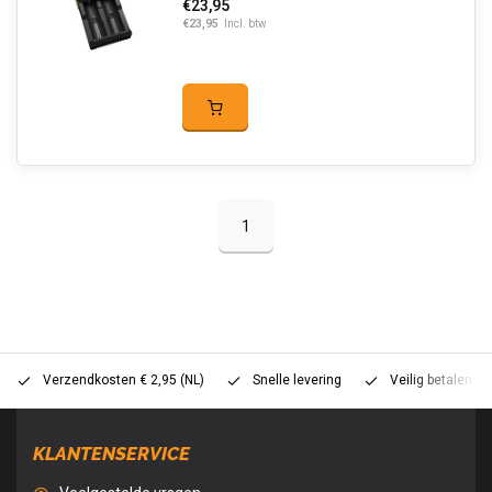
€23,95
€23,95
Incl. btw
1
Verzendkosten € 2,95 (NL)
Snelle levering
Veilig betalen (
KLANTENSERVICE