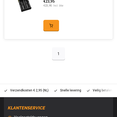
€23,95
€23,95
Incl. btw
1
Verzendkosten € 2,95 (NL)
Snelle levering
Veilig betalen (
KLANTENSERVICE