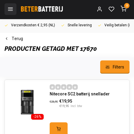
0
Verzendkosten € 2,95 (NL)
Snelle levering
Veilig betalen (i
Terug
PRODUCTEN GETAGD MET 17670
Filters
Nitecore SC2 batterij snellader
€19,95
€26,95
€19,95
Incl. btw
-26%