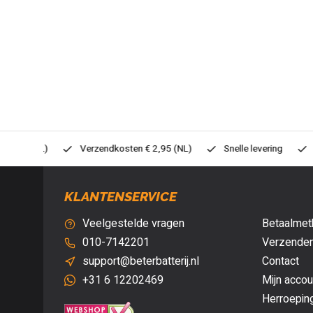
0,- (NL)
Verzendkosten € 2,95 (NL)
Snelle levering
Veil
KLANTENSERVICE
Veelgestelde vragen
Betaalmet
010-7142201
Verzenden
support@beterbatterij.nl
Contact
+31 6 12202469
Mijn accou
Herroepin