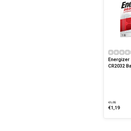
Energizer 
CR2032 Bat
€1,95
€1,19