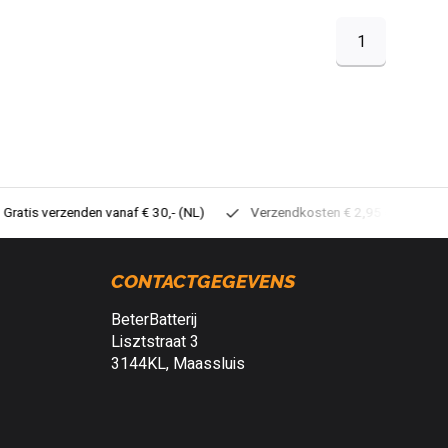
1
tis verzenden vanaf € 30,- (NL)
Verzendkosten € 2,95 (NL)
Sne
CONTACTGEGEVENS
BeterBatterij
Lisztstraat 3
3144KL, Maassluis