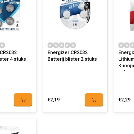
 CR2032
Energizer CR2032
Energi
ister 4 stuks
Batterij blister 2 stuks
Lithiu
Knoopc
– 4 st
€2,19
€2,29