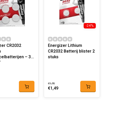
-24%
zer CR2032
Energizer Lithium
m
CR2032 Batterij blister 2
elbatterijen – 3V
stuks
uks
€1,95
€1,49