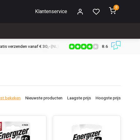
0
Klantenservice
8.6
s verzenden vanaf € 30,- (NL)
Verzendkosten € 2,95 (NL)
Snell
st bekeken
Nieuwste producten
Laagste prijs
Hoogste prijs