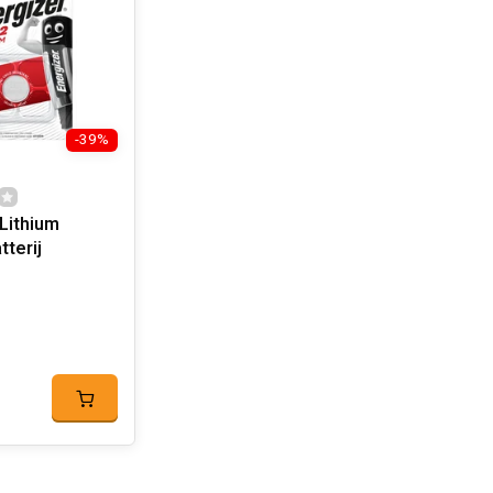
-39%
Lithium
terij