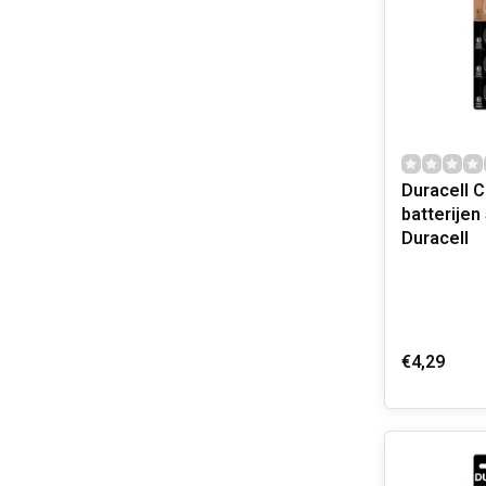
Duracell 
batterijen 5 stuks
Duracell
€4,29