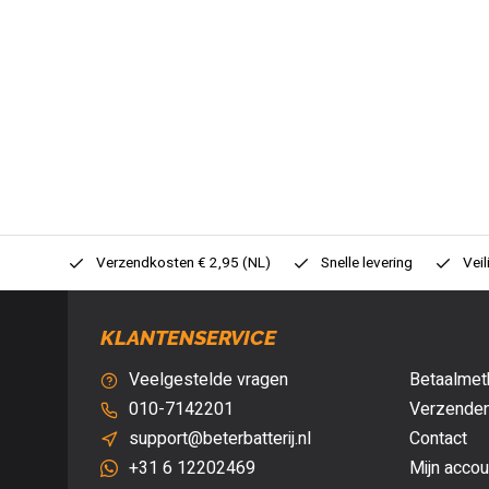
0,- (NL)
Verzendkosten € 2,95 (NL)
Snelle levering
Veil
KLANTENSERVICE
Veelgestelde vragen
Betaalmet
010-7142201
Verzenden
support@beterbatterij.nl
Contact
+31 6 12202469
Mijn accou