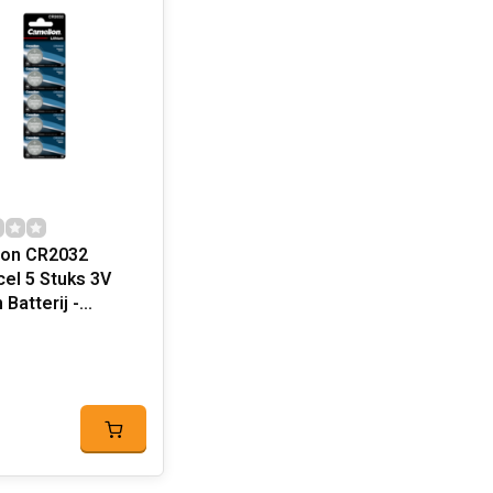
ion CR2032
el 5 Stuks 3V
 Batterij -
ion