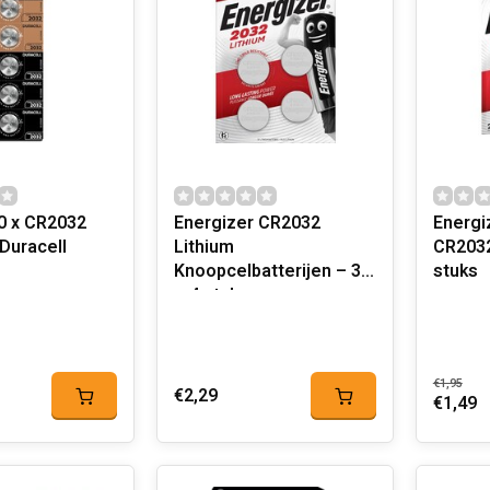
20 x CR2032
Energizer CR2032
Energi
 Duracell
Lithium
CR2032 
Knoopcelbatterijen – 3V
stuks
– 4 stuks
€1,95
€2,29
€1,49