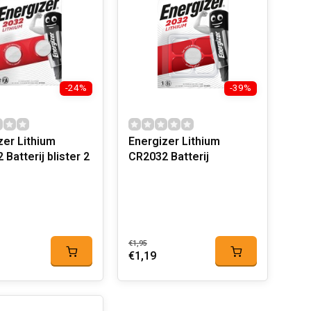
-24%
-39%
zer Lithium
Energizer Lithium
Batterij blister 2
CR2032 Batterij
€1,95
€1,19