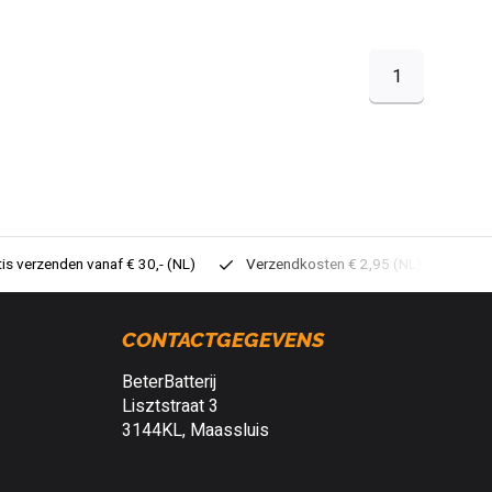
1
tis verzenden vanaf € 30,- (NL)
Verzendkosten € 2,95 (NL)
Sne
CONTACTGEGEVENS
BeterBatterij
Lisztstraat 3
3144KL, Maassluis