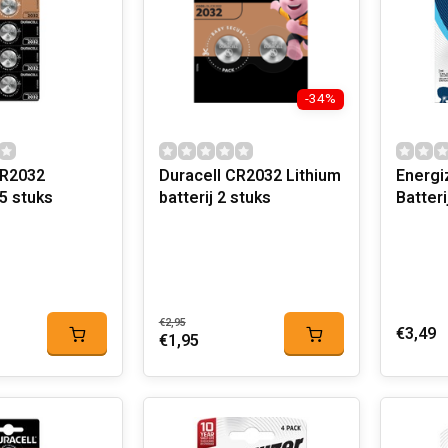
-34%
CR2032
Duracell CR2032 Lithium
Energi
batterij 2 stuks
Batteri
€2,95
€3,49
€1,95