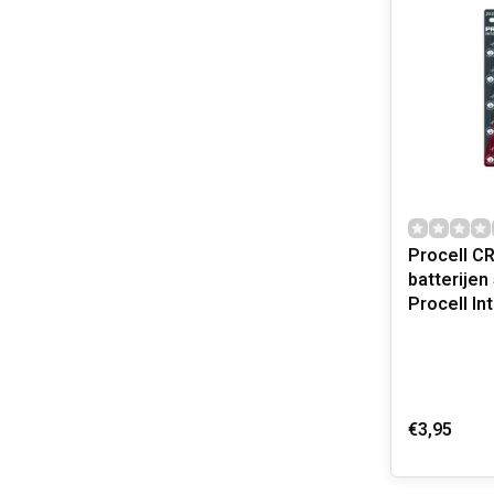
Procell C
batterijen 5 stuks
Procell In
€3,95