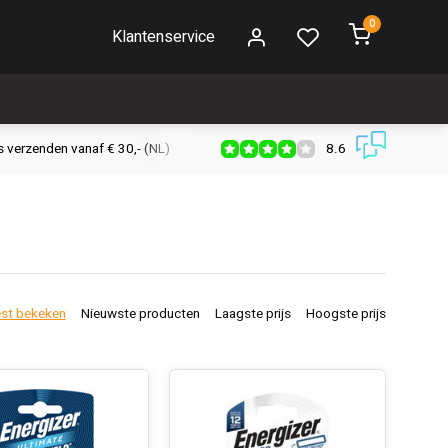
0
Klantenservice
8.6
s verzenden vanaf € 30,- (NL)
Verzendkosten € 2,95 (NL)
Snell
st bekeken
Nieuwste producten
Laagste prijs
Hoogste prijs