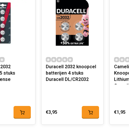
R2032
Duracell 2032 knoopcel
Camel
batterijen 4 stuks
Knoopc
tense
Duracell DL/CR2032
Lithium
Camel
€3,95
€1,95