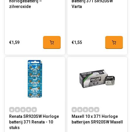
horlogebatterij –
Batterij 371 SR920SW
zilveroxide
Varta
€1,59
€1,55
Renata SR920SW Horloge
Maxell 10 x 371 Horloge
batterij 371 Renata - 10
batterijen SR920SW Maxell
stuks