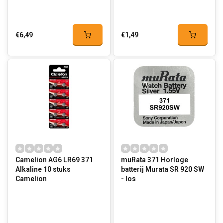
€6,49
€1,49
Camelion AG6 LR69 371
muRata 371 Horloge
Alkaline 10 stuks
batterij Murata SR 920 SW
Camelion
- los