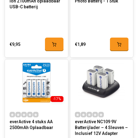
ion 2100mAh oplaadbaar
Photo Batterij - 1 Stuk
USB-C batterij
€9,95
€1,89
-17%
everActive 4 stuks AA
everActive NC109 9V
2500mAh Oplaadbaar
Batterijlader – 4 Sleuven –
Inclusief 12V Adapter