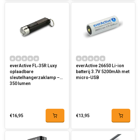
everActive FL‑35R Luxy
everActive 26650 Li-ion
oplaadbare
batterij 3.7V 5200mAh met
sleutelhangerzaklamp –
micro-USB
350 lumen
€16,95
€13,95