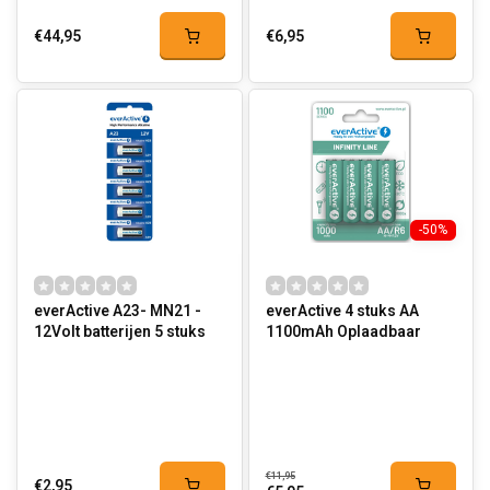
€44,95
€6,95
-50%
everActive A23- MN21 -
everActive 4 stuks AA
12Volt batterijen 5 stuks
1100mAh Oplaadbaar
€11,95
€2,95