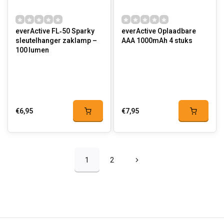
everActive FL‑50 Sparky
everActive Oplaadbare
sleutelhanger zaklamp –
AAA 1000mAh 4 stuks
100 lumen
€6,95
€7,95
1
2