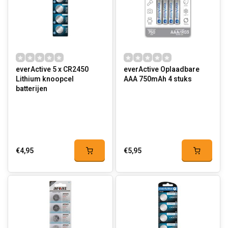
everActive 5 x CR2450
everActive Oplaadbare
Lithium knoopcel
AAA 750mAh 4 stuks
batterijen
€4,95
€5,95