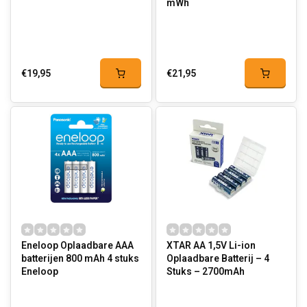
mWh
€19,95
€21,95
Eneloop Oplaadbare AAA
XTAR AA 1,5V Li-ion
batterijen 800 mAh 4 stuks
Oplaadbare Batterij – 4
Eneloop
Stuks – 2700mAh