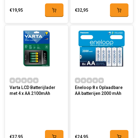
€19,95
€32,95
Varta LCD Batterijlader
Eneloop 8 x Oplaadbare
met 4 x AA 2100mAh
AA batterijen 2000 mAh
€37,95
€24,95