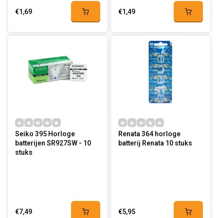
€1,69
€1,49
Seiko 395 Horloge
Renata 364 horloge
batterijen SR927SW - 10
batterij Renata 10 stuks
stuks
€7,49
€5,95