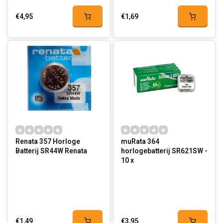
€4,95
€1,69
Renata 357 Horloge
muRata 364
Batterij SR44W Renata
horlogebatterij SR621SW -
10 x
€1,49
€3,95