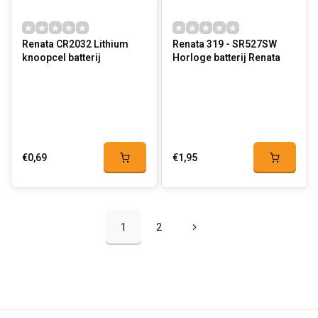
Renata CR2032 Lithium
Renata 319 - SR527SW
knoopcel batterij
Horloge batterij Renata
€0,69
€1,95
1
2