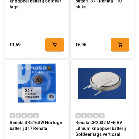
knoopcel batterij Soldeer
batterij 371 Renata - 10
tags
stuks
€1,69
€6,95
Renata SR516SW Horloge
Renata CR2032 MFR RV
batterij 317 Renata
Lithium knoopcel batterij
Soldeer tags verticaal