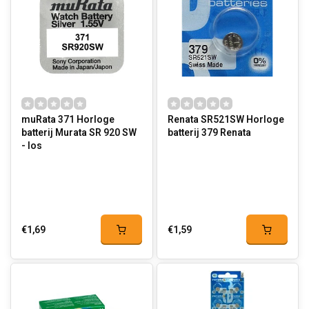
muRata 371 Horloge
Renata SR521SW Horloge
batterij Murata SR 920 SW
batterij 379 Renata
- los
€1,69
€1,59